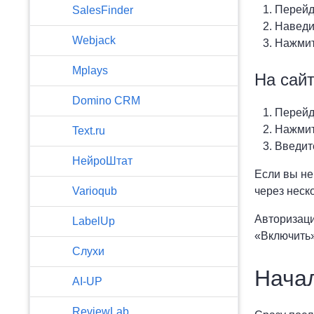
Перейд
SalesFinder
Наведи
Webjack
Нажмит
Mplays
На сайт
Domino CRM
Перейд
Нажмит
Text.ru
Введите
НейроШтат
Если вы не
Varioqub
через неско
Авторизаци
LabelUp
«Включить»
Слухи
Начал
AI-UP
ReviewLab