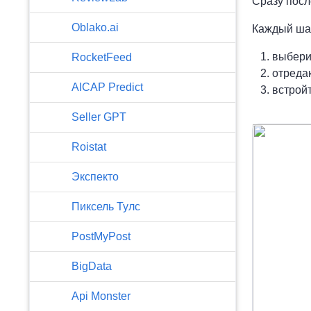
Сразу посл
Oblako.ai
Каждый шаб
выбери
RocketFeed
отреда
AICAP Predict
встройт
Seller GPT
Roistat
Экспекто
Пиксель Тулс
PostMyPost
BigData
Api Monster