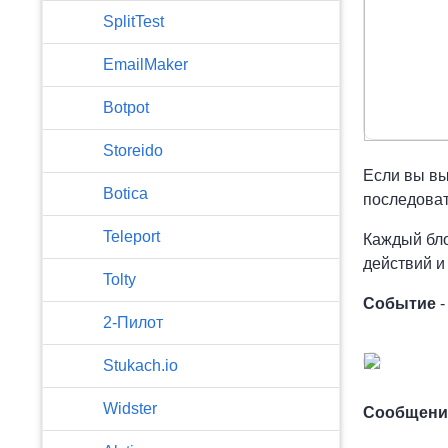
SplitTest
EmailMaker
Botpot
Storeido
Если вы вы
Botica
последоват
Teleport
Каждый бло
действий и
Tolty
Событие
-
2-Пилот
Stukach.io
Widster
Сообщен