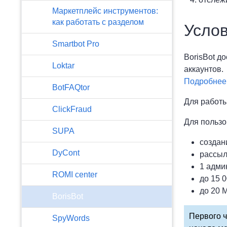
Маркетплейс инструментов:
как работать с разделом
Услов
Smartbot Pro
BorisBot д
Loktar
аккаунтов.
Подробнее 
BotFAQtor
Для работы
​ClickFraud
Для пользо
SUPA
создан
DyCont
рассыл
1 адми
ROMI center
до 15 
до 20 
BorisBot
Первого ч
SpyWords