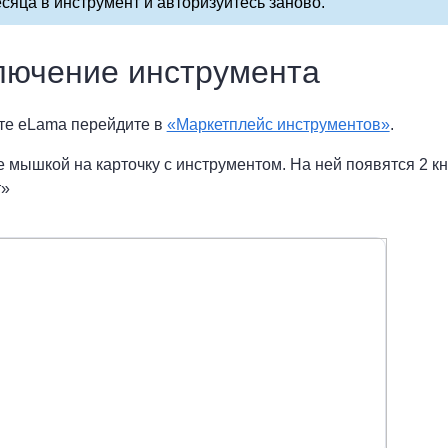
сяца в инструмент и авторизуйтесь заново.
лючение инструмента
ете eLama перейдите в
«Маркетплейс инструментов»
.
е мышкой на карточку с инструментом. На ней появятся 2 к
т»