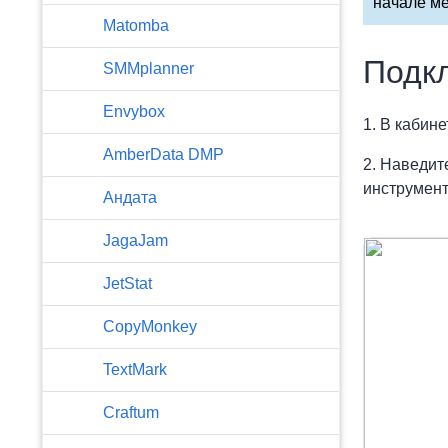
начале ме
Matomba
Подк
SMMplanner
Envybox
1. В кабин
AmberData DMP
2. Наведит
инструмен
Андата
JagaJam
JetStat
CopyMonkey
TextMark
Craftum