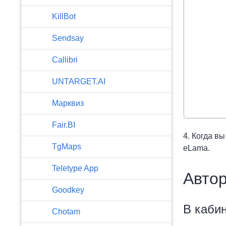
KillBot
Sendsay
Callibri
UNTARGET.AI
Марквиз
Fair.BI
4. Когда в
TgMaps
eLama.
Teletype App
Автор
Goodkey
В каби
Chotam