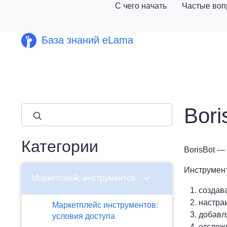
С чего начать
Частые во
База знаний eLama
Bori
close
Категории
BorisBot —
Инструмент
chevron_right
Маркетплейс инструментов
создава
настраи
Маркетплейс инструментов:
добавл
условия доступа
отслеж